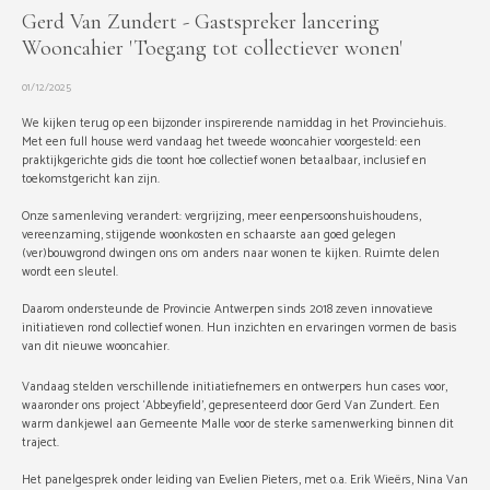
Gerd Van Zundert - Gastspreker lancering
Wooncahier 'Toegang tot collectiever wonen'
01/12/2025
We kijken terug op een bijzonder inspirerende namiddag in het Provinciehuis.
Met een full house werd vandaag het tweede wooncahier voorgesteld: een
praktijkgerichte gids die toont hoe collectief wonen betaalbaar, inclusief en
toekomstgericht kan zijn.
Onze samenleving verandert: vergrijzing, meer eenpersoonshuishoudens,
vereenzaming, stijgende woonkosten en schaarste aan goed gelegen
(ver)bouwgrond dwingen ons om anders naar wonen te kijken. Ruimte delen
wordt een sleutel.
Daarom ondersteunde de Provincie Antwerpen sinds 2018 zeven innovatieve
initiatieven rond collectief wonen. Hun inzichten en ervaringen vormen de basis
van dit nieuwe wooncahier.
Vandaag stelden verschillende initiatiefnemers en ontwerpers hun cases voor,
waaronder ons project ‘Abbeyfield’, gepresenteerd door Gerd Van Zundert. Een
warm dankjewel aan Gemeente Malle voor de sterke samenwerking binnen dit
traject.
Het panelgesprek onder leiding van Evelien Pieters, met o.a. Erik Wieërs, Nina Van