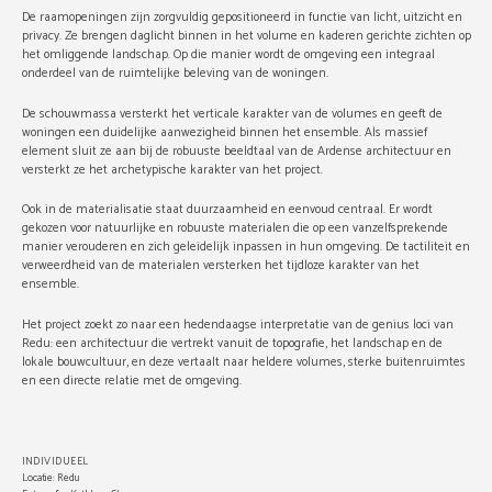
De raamopeningen zijn zorgvuldig gepositioneerd in functie van licht, uitzicht en
privacy. Ze brengen daglicht binnen in het volume en kaderen gerichte zichten op
het omliggende landschap. Op die manier wordt de omgeving een integraal
onderdeel van de ruimtelijke beleving van de woningen.
De schouwmassa versterkt het verticale karakter van de volumes en geeft de
woningen een duidelijke aanwezigheid binnen het ensemble. Als massief
element sluit ze aan bij de robuuste beeldtaal van de Ardense architectuur en
versterkt ze het archetypische karakter van het project.
Ook in de materialisatie staat duurzaamheid en eenvoud centraal. Er wordt
gekozen voor natuurlijke en robuuste materialen die op een vanzelfsprekende
manier verouderen en zich geleidelijk inpassen in hun omgeving. De tactiliteit en
verweerdheid van de materialen versterken het tijdloze karakter van het
ensemble.
Het project zoekt zo naar een hedendaagse interpretatie van de genius loci van
Redu: een architectuur die vertrekt vanuit de topografie, het landschap en de
lokale bouwcultuur, en deze vertaalt naar heldere volumes, sterke buitenruimtes
en een directe relatie met de omgeving.
INDIVIDUEEL
Locatie: Redu