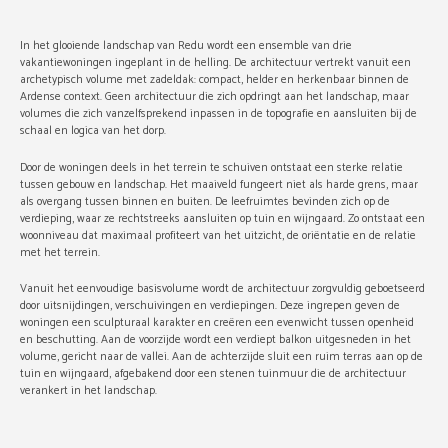
In het glooiende landschap van Redu wordt een ensemble van drie
vakantiewoningen ingeplant in de helling. De architectuur vertrekt vanuit een
archetypisch volume met zadeldak: compact, helder en herkenbaar binnen de
Ardense context. Geen architectuur die zich opdringt aan het landschap, maar
volumes die zich vanzelfsprekend inpassen in de topografie en aansluiten bij de
schaal en logica van het dorp.
Door de woningen deels in het terrein te schuiven ontstaat een sterke relatie
tussen gebouw en landschap. Het maaiveld fungeert niet als harde grens, maar
als overgang tussen binnen en buiten. De leefruimtes bevinden zich op de
verdieping, waar ze rechtstreeks aansluiten op tuin en wijngaard. Zo ontstaat een
woonniveau dat maximaal profiteert van het uitzicht, de oriëntatie en de relatie
met het terrein.
Vanuit het eenvoudige basisvolume wordt de architectuur zorgvuldig geboetseerd
door uitsnijdingen, verschuivingen en verdiepingen. Deze ingrepen geven de
woningen een sculpturaal karakter en creëren een evenwicht tussen openheid
en beschutting. Aan de voorzijde wordt een verdiept balkon uitgesneden in het
volume, gericht naar de vallei. Aan de achterzijde sluit een ruim terras aan op de
tuin en wijngaard, afgebakend door een stenen tuinmuur die de architectuur
verankert in het landschap.