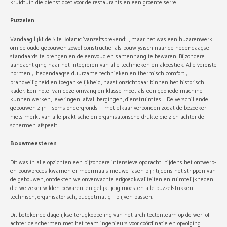
kruidtuin die dienst doet voor de restaurants en een groente serre.
Puzzelen
Vandaag lijkt de Site Botanic ‘vanzelfsprekend’…, maar het was een huzarenwerk
om de oude gebouwen zowel constructief als bouwfysisch naar de hedendaagse
standaards te brengen én de eenvoud en samenhang te bewaren. Bijzondere
aandacht ging naar het integreren van alle technieken en akoestiek. Alle vereiste
normen ; hedendaagse duurzame technieken en thermisch comfort ;
brandveiligheid en toegankelijkheid, haast onzichtbaar binnen het historisch
kader. Een hotel van deze omvang en klasse moet als een geoliede machine
kunnen werken, leveringen, afval, bergingen, dienstruimtes … De verschillende
gebouwen zijn – soms ondergronds - met elkaar verbonden zodat de bezoeker
niets merkt van alle praktische en organisatorische drukte die zich achter de
schermen afspeelt.
Bouwmeesteren
Dit was in alle opzichten een bijzondere intensieve opdracht : tijdens het ontwerp-
en bouwproces kwamen er meermaals nieuwe fasen bij ; tijdens het strippen van
de gebouwen, ontdekten we onverwachte erfgoedkwaliteiten en ruimtelijkheden
die we zeker wilden bewaren, en gelijktijdig moesten alle puzzelstukken –
technisch, organisatorisch, budgetmatig - blijven passen.
Dit betekende dagelijkse terugkoppeling van het architectenteam op de werf of
achter de schermen met het team ingenieurs voor coördinatie en opvolging.