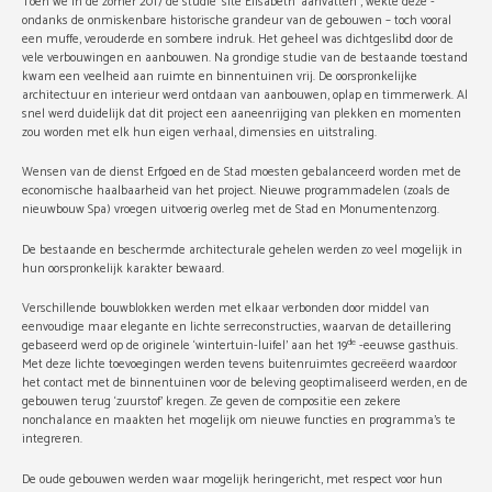
Toen we in de zomer 2017 de studie ‘site Elisabeth’ aanvatten , wekte deze -
ondanks de onmiskenbare historische grandeur van de gebouwen – toch vooral
een muffe, verouderde en sombere indruk. Het geheel was dichtgeslibd door de
vele verbouwingen en aanbouwen. Na grondige studie van de bestaande toestand
kwam een veelheid aan ruimte en binnentuinen vrij. De oorspronkelijke
architectuur en interieur werd ontdaan van aanbouwen, oplap en timmerwerk. Al
snel werd duidelijk dat dit project een aaneenrijging van plekken en momenten
zou worden met elk hun eigen verhaal, dimensies en uitstraling.
Wensen van de dienst Erfgoed en de Stad moesten gebalanceerd worden met de
economische haalbaarheid van het project. Nieuwe programmadelen (zoals de
nieuwbouw Spa) vroegen uitvoerig overleg met de Stad en Monumentenzorg.
De bestaande en beschermde architecturale gehelen werden zo veel mogelijk in
hun oorspronkelijk karakter bewaard.
Verschillende bouwblokken werden met elkaar verbonden door middel van
eenvoudige maar elegante en lichte serreconstructies, waarvan de detaillering
de
gebaseerd werd op de originele ‘wintertuin-luifel’ aan het 19
-eeuwse gasthuis.
Met deze lichte toevoegingen werden tevens buitenruimtes gecreëerd waardoor
het contact met de binnentuinen voor de beleving geoptimaliseerd werden, en de
gebouwen terug ‘zuurstof’ kregen. Ze geven de compositie een zekere
nonchalance en maakten het mogelijk om nieuwe functies en programma’s te
integreren.
De oude gebouwen werden waar mogelijk heringericht, met respect voor hun