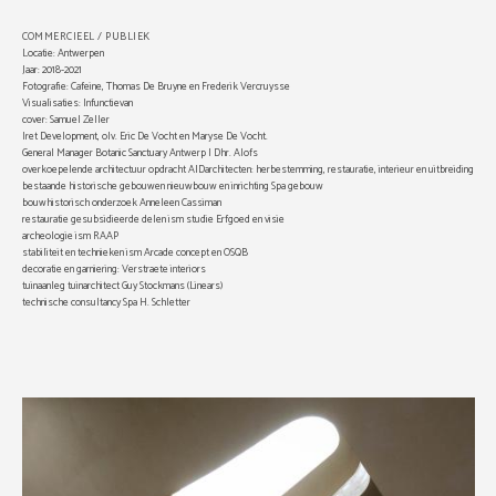
COMMERCIEEL / PUBLIEK
Locatie: Antwerpen
Jaar: 2018-2021
Fotografie: Cafeine, Thomas De Bruyne en Frederik Vercruysse
Visualisaties: Infunctievan
cover: Samuel Zeller
Iret Development, olv. Eric De Vocht en Maryse De Vocht.
General Manager Botanic Sanctuary Antwerp l Dhr. Alofs
overkoepelende architectuur opdracht AIDarchitecten: herbestemming, restauratie, interieur en uitbreiding
bestaande historische gebouwen nieuwbouw en inrichting Spa gebouw
bouwhistorisch onderzoek Anneleen Cassiman
restauratie gesubsidieerde delen ism studie Erfgoed en visie
archeologie ism RAAP
stabiliteit en technieken ism Arcade concept en OSQB
decoratie en garniering: Verstraete interiors
tuinaanleg tuinarchitect Guy Stockmans (Linears)
technische consultancy Spa H. Schletter