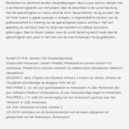
Flexibiliteit en alertheid werden sleutelbegrippen. Bijna 4 jaar werd er voltijds met
5 architecten gewerkt aan het project. Door de directheid in de samenwerking
met de opdrachtgever en vaklui werd de term ‘bouwmeester’ terug actueel. Dat
het hele traject in goede synergie is verlopen, is ongetwijfeld te danken aan de
professionaliteit en inbreng van de opdrachtgever tevens architect. Met een
opleiding als architect, koos hij altijd voor kwaliteit en tijdloze duurzame
oplossingen. Door te blijven zoeken naar de juiste bezieling werd mede door de
opdrachtgever een parel in het hart van de stad Antwerpen herop geblonken.
Archief O.C.M.W., dossiers Sint-Elisabethgasthuis.
Stadsarchief Antwerpen, dossier MA#893, MA#80648 en plannen 697#117-121
(voorbouw), MA#80718 en plannen 697#148-154 (ziekenzalen), bouwdossier 18#60557
(nieuwbouw).
GEUDENS E. 1869: L'hopital Ste-Elisabeth d'Anvers à travers les siècles, Annales de
l'Académie d'Archéologie de Belgique XVIII, 98-137.
PAIS-MINNE E. s.d.: 350 jaar gasthuiswezen te Antwerpen. In Liber Memorialis 350
jaar Collegium Medicum Antwerpiense. 25 jaar Geneeskundige dagen te Antwerpen.
PHILIPPEN L. J. M. 1938: De overbrenging van het Antwerpsch gasthuis naar het
"Alnetum" in 1238, Antwerpen.
S.N. 1970: Antwerpen di scone, nummer 5.
S.N. [1977]: Catalogus van de kunstvoorwerpen van de kapel uitgegeven ter
gelegenheid van het Rubensjaar, [Antwerpen].