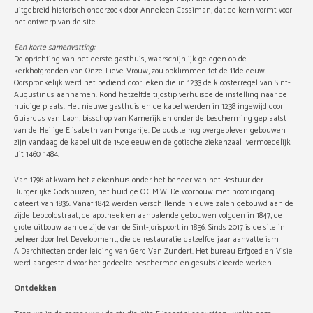
uitgebreid historisch onderzoek door Anneleen Cassiman, dat de kern vormt voor
het ontwerp van de site.
Een korte samenvatting:
De oprichting van het eerste gasthuis, waarschijnlijk gelegen op de
kerkhofgronden van Onze-Lieve-Vrouw, zou opklimmen tot de 11de eeuw.
Oorspronkelijk werd het bediend door leken die in 1233 de kloosterregel van Sint-
Augustinus aannamen. Rond hetzelfde tijdstip verhuisde de instelling naar de
huidige plaats. Het nieuwe gasthuis en de kapel werden in 1238 ingewijd door
Guiardus van Laon, bisschop van Kamerijk en onder de bescherming geplaatst
van de Heilige Elisabeth van Hongarije. De oudste nog overgebleven gebouwen
zijn vandaag de kapel uit de 15de eeuw en de gotische ziekenzaal vermoedelijk
uit 1460-1484.
Van 1798 af kwam het ziekenhuis onder het beheer van het Bestuur der
Burgerlijke Godshuizen, het huidige O.C.M.W. De voorbouw met hoofdingang
dateert van 1836. Vanaf 1842 werden verschillende nieuwe zalen gebouwd aan de
zijde Leopoldstraat, de apotheek en aanpalende gebouwen volgden in 1847, de
grote uitbouw aan de zijde van de Sint-Jorispoort in 1856. Sinds 2017 is de site in
beheer door Iret Development, die de restauratie datzelfde jaar aanvatte ism
AIDarchitecten onder leiding van Gerd Van Zundert. Het bureau Erfgoed en Visie
werd aangesteld voor het gedeelte beschermde en gesubsidieerde werken.
Ontdekken