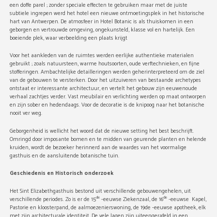
een doffe parel ; zonder speciale effecten te gebruiken maar met de juiste
subtiele ingrepen werd het hotel een nieuwe ontmoetingsplek in het historische
hart van Antwerpen. De atmosfeer in Hotel Botanic is als thuiskomen in een
geborgen en vertrouwde omgeving, ongekunsteld, klasse vol en hartelijk. Een
boeiende plek, waar verbeelding een plaats krijgt
Voor het aankleden van de ruimtes werden eerlijke authentieke materialen
gebruikt ; zoals natuursteen, warme houtsoorten, oude verftechnieken, en fijne
stofferingen. Ambachtelijke detailleringen werden geherinterpreteerd om de ziel
van de gebouwen te versterken. Door het uitzuiveren van bestaande archetypes
ontstaat er interessante architectuur, en vertelt het gebouw zijn eeuwenoude
verhaal zachtjes verder. Vast meubilair en verlichting werden op maat ontworpen
en zijn sober en hedendaags. Voor de decoratie is de knipoog naar het botanische
nooit ver weg.
Geborgenheid is wellicht het woord dat de nieuwe setting het best beschrijft.
Omringd door imposante bomen en te midden van geurende planten en helende
kruiden, wordt de bezoeker herinnerd aan de waardes van het voormalige
gasthuis en de aansluitende botanische tuin.
Geschiedenis en Historisch onderzoek
Het Sint Elizabethgasthuis bestond uit verschillende gebouwengehelen, uit
de
de
verschillende periodes. Zo is er de 15
-eeuwse Ziekenzaal, de 16
-eeuwse Kapel,
Pastorie en kloosterpand, de aalmoezenierswoning, de 19de -eeuwse apotheek, elk
met zijn architecturale identiteit. De vele lagen zijn uiteengerafeld in een