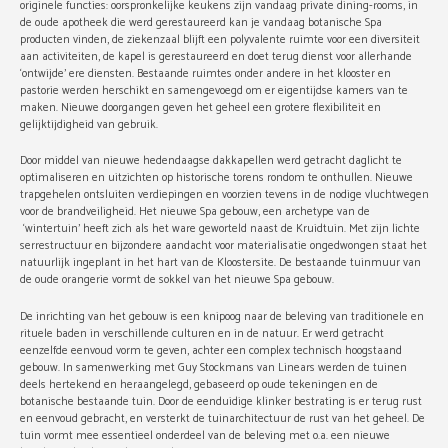
originele functies: oorspronkelijke keukens zijn vandaag private dining-rooms, in
de oude apotheek die werd gerestaureerd kan je vandaag botanische Spa
producten vinden, de ziekenzaal blijft een polyvalente ruimte voor een diversiteit
aan activiteiten, de kapel is gerestaureerd en doet terug dienst voor allerhande
‘ontwijde’ ere diensten. Bestaande ruimtes onder andere in het klooster en
pastorie werden herschikt en samengevoegd om er eigentijdse kamers van te
maken. Nieuwe doorgangen geven het geheel een grotere flexibiliteit en
gelijktijdigheid van gebruik.
Door middel van nieuwe hedendaagse dakkapellen werd getracht daglicht te
optimaliseren en uitzichten op historische torens rondom te onthullen. Nieuwe
trapgehelen ontsluiten verdiepingen en voorzien tevens in de nodige vluchtwegen
voor de brandveiligheid. Het nieuwe Spa gebouw, een archetype van de
‘wintertuin’ heeft zich als het ware geworteld naast de Kruidtuin. Met zijn lichte
serrestructuur en bijzondere aandacht voor materialisatie ongedwongen staat het
natuurlijk ingeplant in het hart van de Kloostersite. De bestaande tuinmuur van
de oude orangerie vormt de sokkel van het nieuwe Spa gebouw.
De inrichting van het gebouw is een knipoog naar de beleving van traditionele en
rituele baden in verschillende culturen en in de natuur. Er werd getracht
eenzelfde eenvoud vorm te geven, achter een complex technisch hoogstaand
gebouw. In samenwerking met Guy Stockmans van Linears werden de tuinen
deels hertekend en heraangelegd, gebaseerd op oude tekeningen en de
botanische bestaande tuin. Door de eenduidige klinker bestrating is er terug rust
en eenvoud gebracht, en versterkt de tuinarchitectuur de rust van het geheel. De
tuin vormt mee essentieel onderdeel van de beleving met o.a. een nieuwe