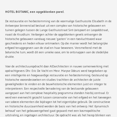
HOTEL BOTANIC, een opgeblonken parel.
De restauratie en herbestemming van de voormalige Gasthuissite Elisabeth in de
Antwerpse binnenstad bestaat uit een complex van historische gebouwen en
tuinen gelegen tussen de Lange Gasthuisstraat Sint-Jorispoort en Leopoldstraat,
naast de Kruidtuin. Verborgen achter de opgeblonken gevels ontvangen de
historische gebouwen vandaag nieuwe ‘gasten’ in een toevluchtsoord waar
geschiedenis en heden elkaar ontmoeten. Op die manier wordt het belangrijke
erfgoed teruggegeven aan de stad en haar bewoners. Versmeltend met de
botanische tuin, wordt dit een unieke oase, om te ontsnappen aan de stedelijke
drukte.
Voor de architectuuropdracht door AIDarchitecten in nauwe samenwerking met
opdrachtgevers Dhr. Eric De Vocht en Mevr. Maryse Odeurs werd toegekeken op
een intelligente en hoogwaardige restauratie en herbestemming. Gesteund op
historische vooronderzoeken en studies trachtten de architecten de juiste
gevoeligheden te vinden en de bouwhistorische elementen juist en integer te
interpreteren. Een respectvolle benadering van de bestaande gebouwen
aangepast aan het complexe hospitality programma stonden hierbij centraal. Er
werd een evenwicht gezocht tussen conservatie van het erfgoed en het toevoegen
van sobere elementen die bijdragen tot het eigentijdse gebruik. De constructieve
en historische duurzaamheid werden de basis van het ontwerp. Het ‘dynamisch
behoud’ van het gebouwengeheel gaat gepaard met een kosmopolitische
uitstraling, en ingetogen architectuur. De opdracht was als het herop blinken van