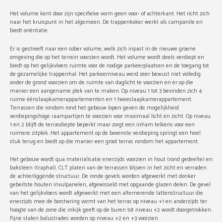
Het volume kent door zijn specifieke vorm geen voor- of achterkant. Het richt zich
naar het kruispunt in het algemeen. De trappenkoker werkt als campanile en
biedt oriëntatie.
Er is gestreeft naar een sober volume, welk zich inpast in de nieuwe groene
omgeving die op het terrein voorzien wordt. Het volume wordt deels verdiept en
biedt op het gelijkvloers ruimte voor de nodige parkeerplaatsen en de toegang tot
de gezamelijke trappenhal. Het parkeerniveau werd zeer bewust niet volledig
onder de grond voorzien om de ruimte van daglicht te voorzien en er op die
manier een aangename plek van te maken. Op niveau 1 tot 3 bevinden zich 4
ruime éénslaapkamerappartementen en 1 tweeslaapkamerappartement.
Terrassen die rondom rond het gebouw lopen geven de mogelijkheid
verdiepingshoge raampartijen te voorzien voor maximaal licht en zicht. Op niveau
1 en 2 blijft de terrasdiepte beperkt maar zorgt een inham telkens voor een
ruimere zitplek. Het appartement op de bovenste verdieping springt een heel
stuk terug en biedt op die manier een groot terras rondom het appartement.
Het gebouw wordt qua materialisatie enerzijds voorzien in hout (rond gedeelte) en
baksteen (traphal). CLT platen van de terrassen blijven in het zicht en verraden
de achterliggende structuur. De ronde gevels worden afgewerkt met donker
gebeitste houten invulpanelen, afgewisseld met opgaande glazen delen. De gevel
van het gelijkvloers wordt afgewerkt met een alternerende lattenstructuur die
enerzijds mee de borstwring vormt van het terras op niveau +1 en anderzijds ter
hoogte van de zone die inkijk geeft op de buren tot niveau +2 wordt doorgetrokken.
Fijne stalen balustrades worden op niveau +2 en +3 voorzien.