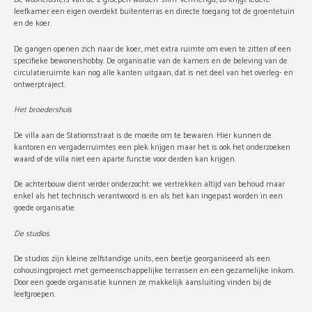
leefkamer een eigen overdekt buitenterras en directe toegang tot de groentetuin
en de koer.
De gangen openen zich naar de koer, met extra ruimte om even te zitten of een
specifieke bewonershobby. De organisatie van de kamers en de beleving van de
circulatieruimte kan nog alle kanten uitgaan, dat is net deel van het overleg- en
ontwerptraject.
Het broedershuis
De villa aan de Stationsstraat is de moeite om te bewaren. Hier kunnen de
kantoren en vergaderruimtes een plek krijgen maar het is ook het onderzoeken
waard of de villa niet een aparte functie voor derden kan krijgen.
De achterbouw dient verder onderzocht: we vertrekken altijd van behoud maar
enkel als het technisch verantwoord is en als het kan ingepast worden in een
goede organisatie
De studios
De studios zijn kleine zelfstandige units, een beetje georganiseerd als een
cohousingproject met gemeenschappelijke terrassen en een gezamelijke inkom.
Door een goede organisatie kunnen ze makkelijk aansluiting vinden bij de
leefgroepen.