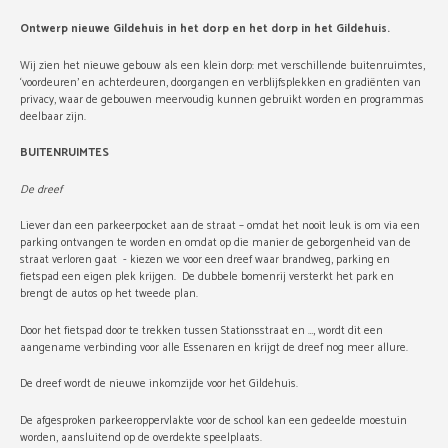
Ontwerp nieuwe Gildehuis in het dorp en het dorp in het Gildehuis.
Wij zien het nieuwe gebouw als een klein dorp: met verschillende buitenruimtes,
‘voordeuren’ en achterdeuren, doorgangen en verblijfsplekken en gradiënten van
privacy, waar de gebouwen meervoudig kunnen gebruikt worden en programmas
deelbaar zijn.
BUITENRUIMTES
De dreef
Liever dan een parkeerpocket aan de straat – omdat het nooit leuk is om via een
parking ontvangen te worden en omdat op die manier de geborgenheid van de
straat verloren gaat - kiezen we voor een dreef waar brandweg, parking en
fietspad een eigen plek krijgen. De dubbele bomenrij versterkt het park en
brengt de autos op het tweede plan.
Door het fietspad door te trekken tussen Stationsstraat en …, wordt dit een
aangename verbinding voor alle Essenaren en krijgt de dreef nog meer allure.
De dreef wordt de nieuwe inkomzijde voor het Gildehuis.
De afgesproken parkeeroppervlakte voor de school kan een gedeelde moestuin
worden, aansluitend op de overdekte speelplaats.