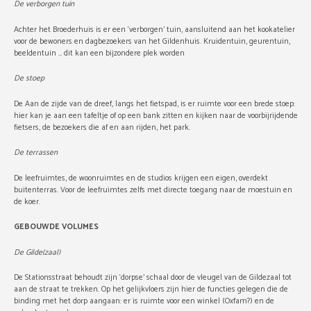
De verborgen tuin
Achter het Broederhuis is er een ‘verborgen’ tuin, aansluitend aan het kookatelier
voor de bewoners en dagbezoekers van het Gildenhuis. Kruidentuin, geurentuin,
beeldentuin … dit kan een bijzondere plek worden
De stoep
De Aan de zijde van de dreef, langs het fietspad, is er ruimte voor een brede stoep:
hier kan je aan een tafeltje of op een bank zitten en kijken naar de voorbijrijdende
fietsers, de bezoekers die af en aan rijden, het park.
De terrassen
De leefruimtes, de woonruimtes en de studios krijgen een eigen, overdekt
buitenterras. Voor de leefruimtes zelfs met directe toegang naar de moestuin en
de koer.
GEBOUWDE VOLUMES
De Gilde(zaal)
De Stationsstraat behoudt zijn ‘dorpse’ schaal door de vleugel van de Gildezaal tot
aan de straat te trekken. Op het gelijkvloers zijn hier de functies gelegen die de
binding met het dorp aangaan: er is ruimte voor een winkel (Oxfam?) en de