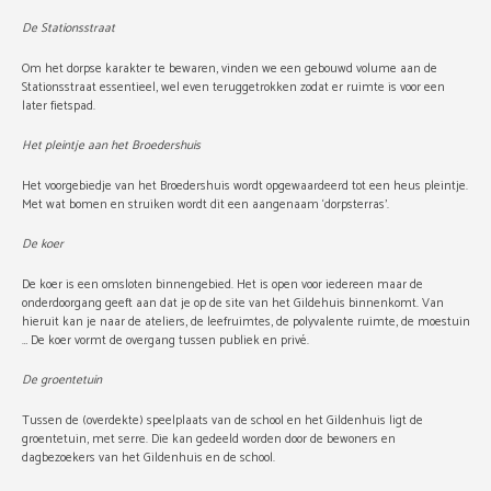
De Stationsstraat
Om het dorpse karakter te bewaren, vinden we een gebouwd volume aan de
Stationsstraat essentieel, wel even teruggetrokken zodat er ruimte is voor een
later fietspad.
Het pleintje aan het Broedershuis
Het voorgebiedje van het Broedershuis wordt opgewaardeerd tot een heus pleintje.
Met wat bomen en struiken wordt dit een aangenaam ‘dorpsterras’.
De koer
De koer is een omsloten binnengebied. Het is open voor iedereen maar de
onderdoorgang geeft aan dat je op de site van het Gildehuis binnenkomt. Van
hieruit kan je naar de ateliers, de leefruimtes, de polyvalente ruimte, de moestuin
… De koer vormt de overgang tussen publiek en privé.
De groentetuin
Tussen de (overdekte) speelplaats van de school en het Gildenhuis ligt de
groentetuin, met serre. Die kan gedeeld worden door de bewoners en
dagbezoekers van het Gildenhuis en de school.