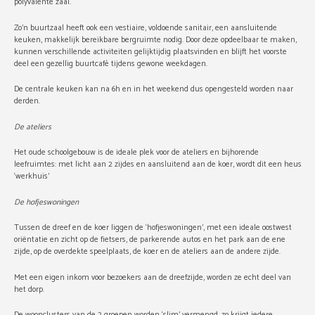
polyvalente zaal.
Zo’n buurtzaal heeft ook een vestiaire, voldoende sanitair, een aansluitende
keuken, makkelijk bereikbare bergruimte nodig. Door deze opdeelbaar te maken,
kunnen verschillende activiteiten gelijktijdig plaatsvinden en blijft het voorste
deel een gezellig buurtcafé tijdens gewone weekdagen.
De centrale keuken kan na 6h en in het weekend dus opengesteld worden naar
derden.
De ateliers
Het oude schoolgebouw is de ideale plek voor de ateliers en bijhorende
leefruimtes: met licht aan 2 zijdes en aansluitend aan de koer, wordt dit een heus
‘werkhuis’
De hofjeswoningen
Tussen de dreef en de koer liggen de ‘hofjeswoningen’, met een ideale oostwest
oriëntatie en zicht op de fietsers, de parkerende autos en het park aan de ene
zijde, op de overdekte speelplaats, de koer en de ateliers aan de andere zijde.
Met een eigen inkom voor bezoekers aan de dreefzijde, worden ze echt deel van
het dorp.
De woonclusters van de 2 groepen worden ‘slim’ vermengd, zo krijgt iedere